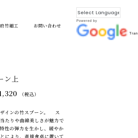
Powered by
府竹細工
お問い合わせ
Tran
ーン上
1,320
（税込）
デザインの竹スプーン。 ス
当たりや曲線美しさが魅力で
特性の弾力を生かし、緩やか
とにより、直接食卓に置いて