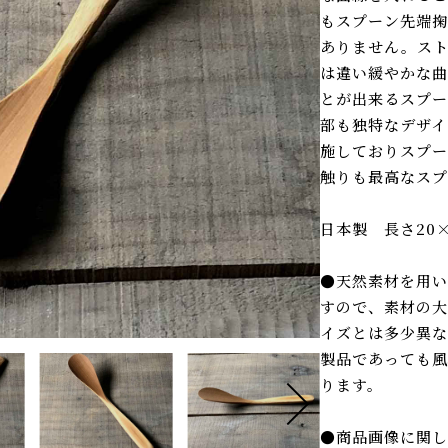
もスプーン先端掬
ありません。ス
は違い緩やかな曲
とが出来るスプー
部も独特なデザイ
施しておりスプー
触りも最高なスプ
日本製 長さ20×
●天然素材を用い
すので、素材の大
イズとは多少異な
製品であっても風
ります。
●商品画像に関し